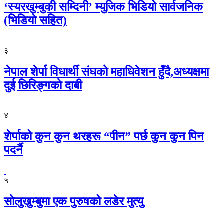
‘स्यरखुम्बुकी सम्दिनी’ म्युजिक भिडियो सार्वजनिक
(भिडियो सहित)
३
नेपाल शेर्पा विधार्थी संघको महाधिवेशन हुँदै,अध्यक्षमा
दुई छिरिङ्गकाे दाबी
४
शेर्पाको कुन कुन थरहरू “पीन” पर्छ कुन कुन पिन
पदर्नै
५
सोलुखुम्बुमा एक पुरुषको लडेर मुत्यु