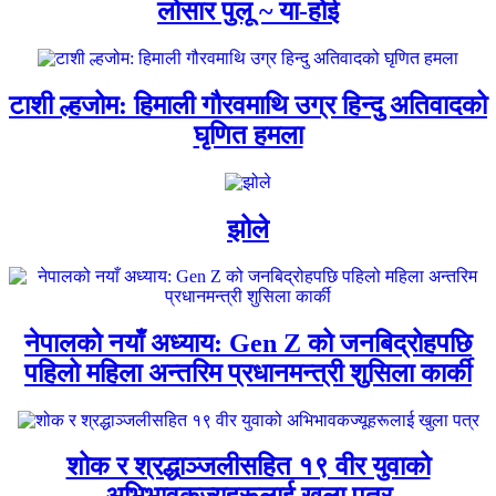
लोसार पुलू ~ या-होई
टाशी ल्हजोम: हिमाली गौरवमाथि उग्र हिन्दु अतिवादको
घृणित हमला
झोले
नेपालको नयाँ अध्याय: Gen Z को जनबिद्रोहपछि
पहिलो महिला अन्तरिम प्रधानमन्त्री शुसिला कार्की
शोक र श्रद्धाञ्जलीसहित १९ वीर युवाको