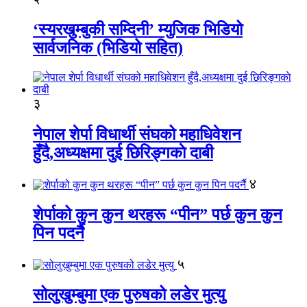
‘स्यरखुम्बुकी सम्दिनी’ म्युजिक भिडियो
सार्वजनिक (भिडियो सहित)
३
नेपाल शेर्पा विधार्थी संघको महाधिवेशन
हुँदै,अध्यक्षमा दुई छिरिङ्गकाे दाबी
४
शेर्पाको कुन कुन थरहरू “पीन” पर्छ कुन कुन
पिन पदर्नै
५
सोलुखुम्बुमा एक पुरुषको लडेर मुत्यु