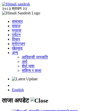
२०८३ श्रावण २२
समाचार
समाज
प्रवास
पर्यटन
विचार
मनोरन्जन
खेलकुद
अन्य
आदिवासी जनजाति
अर्थ
शेर्पा भाषा
सहित्य र कला
English
ताजा अपडेट