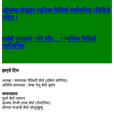
ल्होसम्बा लेसुङ्ग म्यूजिक भिडियो सार्बजनिक [भिडियो
सहित ]
वाईबी गुरुङको “धेरै पछि …“ म्यूजिक भिडियो
सार्वजनिक
हाम्रो टिम
अध्यक्ष / सम्पादक गेल्छिरी शेर्पा (दक्षिण कोरिया)
अतिथि सम्पादक : पेम्बा गेलु शेर्पा यूरोप
सम्वाददाता
फुर्वा शेर्पा जापान
ल्हाक्पा तेन्जी लामा शेर्पा (रोमानिया)
सोनाम याङजी शेर्पा सोलुखुम्बु