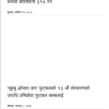
बनायो कीर्तिमानी ३१४ रन
बुधबार, आश्विन १०, २०८०
‘खुम्बु ल्होसार कप’ फुटबलको १३ औं संस्करणको
उपाधि ठमिछोवा फुटबल क्लबलाई
सोमबार, फाल्गुन ८, २०७९