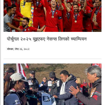
पोर्चुगल २०२५ युइएफए नेसन्स लिगको च्याम्पियन
सोमबार, जेष्ठ २६, २०८२