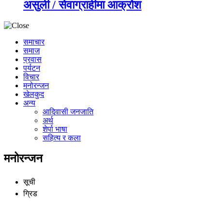
असुली / सेवाग्राहीमा आक्रोश
समाचार
समाज
प्रवास
पर्यटन
विचार
मनोरन्जन
खेलकुद
अन्य
आदिवासी जनजाति
अर्थ
शेर्पा भाषा
सहित्य र कला
मनोरन्जन
सूची
ग्रिड