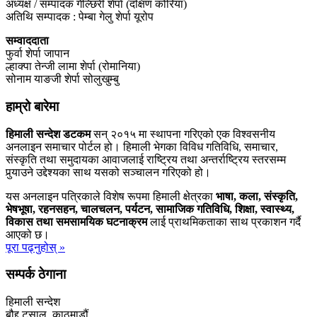
अध्यक्ष / सम्पादक गेल्छिरी शेर्पा (दक्षिण कोरिया)
अतिथि सम्पादक : पेम्बा गेलु शेर्पा यूरोप
सम्वाददाता
फुर्वा शेर्पा जापान
ल्हाक्पा तेन्जी लामा शेर्पा (रोमानिया)
सोनाम याङजी शेर्पा सोलुखुम्बु
हाम्रो बारेमा
हिमाली सन्देश डटकम
सन् २०१५ मा स्थापना गरिएको एक विश्वसनीय
अनलाइन समाचार पोर्टल हो। हिमाली भेगका विविध गतिविधि, समाचार,
संस्कृति तथा समुदायका आवाजलाई राष्ट्रिय तथा अन्तर्राष्ट्रिय स्तरसम्म
पुर्‍याउने उद्देश्यका साथ यसको सञ्चालन गरिएको हो।
यस अनलाइन पत्रिकाले विशेष रूपमा हिमाली क्षेत्रका
भाषा, कला, संस्कृति,
भेषभूषा, रहनसहन, चालचलन, पर्यटन, सामाजिक गतिविधि, शिक्षा, स्वास्थ्य,
विकास तथा समसामयिक घटनाक्रम
लाई प्राथमिकताका साथ प्रकाशन गर्दै
आएको छ।
पूरा पढ्नुहोस् »
सम्पर्क ठेगाना
हिमाली सन्देश
बौद्द टुसाल, काठमाडौं