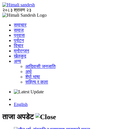
२०८३ श्रावण २३
समाचार
समाज
प्रवास
पर्यटन
विचार
मनोरन्जन
खेलकुद
अन्य
आदिवासी जनजाति
अर्थ
शेर्पा भाषा
सहित्य र कला
English
ताजा अपडेट