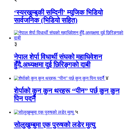
‘स्यरखुम्बुकी सम्दिनी’ म्युजिक भिडियो
सार्वजनिक (भिडियो सहित)
३
नेपाल शेर्पा विधार्थी संघको महाधिवेशन
हुँदै,अध्यक्षमा दुई छिरिङ्गकाे दाबी
४
शेर्पाको कुन कुन थरहरू “पीन” पर्छ कुन कुन
पिन पदर्नै
५
सोलुखुम्बुमा एक पुरुषको लडेर मुत्यु