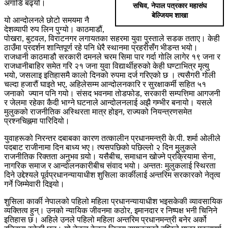
अगाडि बढ्यो।
सचिव, नेपाल पत्रकार महासंघ
बेल्जियम शाखा
यो आन्दोलनले छोटो समयमा नै
देशव्यापी रुप लिन पुग्यो। काठमाडौं,
पोखरा, बुटवल, विराटनगर लगायतका सहरमा युवा पुस्ताले सडक तताए। केही
ठाउँमा प्रदर्शन शान्तिपूर्ण रहे पनि धेरै स्थानमा प्रहरीसँग भीडन्त भयो।
राजधानी काठमाडौ सरकारी दमनले चरम सिमा पार गर्दा गोलि लागेर १९ जना र
राजधानीबाहिर समेत गरि २१ जना युवा विद्यार्थीहरुको केही घण्टाभित्र मृत्यु
भयो, जसलाइ इतिहासमै कालो दिनको रुपमा दर्ज गरिएको छ । त्यसैगरी गोली
चल्दा हजारौं घाइते भए, अहिलेसम्म आन्दोलनकारि र सुरक्षाकर्मी सहित ५१
जनाको ज्यान पनि गयो। संसद भवनमा तोडफोड, सरकारी सम्पत्तिमा आगजनी
र जेलमा रहेका कैदी भाग्ने घटनाले आन्दोलनलाई अझै गम्भीर बनायो। यसले
मुलुकको राजनीतिक अस्थिरता मात्र होइन, राज्यको नियन्त्रणसमेत
प्रश्नचिह्नमा पारिदियो।
युवाहरूको निरन्तर दबाबका कारण तत्कालीन प्रधानमन्त्री के.पी. शर्मा ओलीले
पदबाट राजीनामा दिन बाध्य भए। त्यसपछिको पछिल्लो २ दिन मुलुकले
राजनीतिक रिक्तता अनुभव गर्‍यो। यसैबीच, समाधान खोज्ने प्रक्रियामा सेना,
नागरिक समाज र आन्दोलनकारीबीच संवाद भयो। अन्ततः मुलुकलाई स्थिरता
दिने उद्देश्यले पूर्वप्रधानन्यायाधीश शुसिला कार्कीलाई अन्तरिम सरकारको नेतृत्व
गर्ने जिम्मेवारी दिइयो।
शुसिला कार्की नेपालको पहिलो महिला प्रधानन्यायाधीश भइसकेकी व्यावसायिक
व्यक्तित्व हुन्। उनको न्यायिक जीवनमा कठोर, इमानदार र निष्पक्ष भनी चिनिने
इतिहास छ। अहिले उनले पहिलो महिला अन्तरिम प्रधानमन्त्री बनेर अर्को