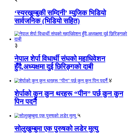
‘स्यरखुम्बुकी सम्दिनी’ म्युजिक भिडियो
सार्वजनिक (भिडियो सहित)
३
नेपाल शेर्पा विधार्थी संघको महाधिवेशन
हुँदै,अध्यक्षमा दुई छिरिङ्गकाे दाबी
४
शेर्पाको कुन कुन थरहरू “पीन” पर्छ कुन कुन
पिन पदर्नै
५
सोलुखुम्बुमा एक पुरुषको लडेर मुत्यु