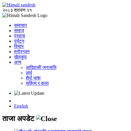
२०८३ श्रावण २१
समाचार
समाज
प्रवास
पर्यटन
विचार
मनोरन्जन
खेलकुद
अन्य
आदिवासी जनजाति
अर्थ
शेर्पा भाषा
सहित्य र कला
English
ताजा अपडेट