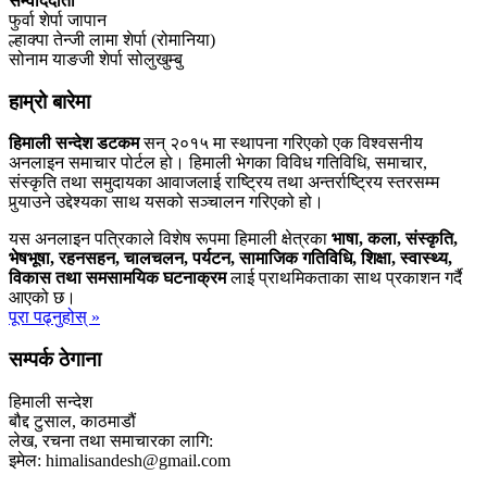
सम्वाददाता
फुर्वा शेर्पा जापान
ल्हाक्पा तेन्जी लामा शेर्पा (रोमानिया)
सोनाम याङजी शेर्पा सोलुखुम्बु
हाम्रो बारेमा
हिमाली सन्देश डटकम
सन् २०१५ मा स्थापना गरिएको एक विश्वसनीय
अनलाइन समाचार पोर्टल हो। हिमाली भेगका विविध गतिविधि, समाचार,
संस्कृति तथा समुदायका आवाजलाई राष्ट्रिय तथा अन्तर्राष्ट्रिय स्तरसम्म
पुर्‍याउने उद्देश्यका साथ यसको सञ्चालन गरिएको हो।
यस अनलाइन पत्रिकाले विशेष रूपमा हिमाली क्षेत्रका
भाषा, कला, संस्कृति,
भेषभूषा, रहनसहन, चालचलन, पर्यटन, सामाजिक गतिविधि, शिक्षा, स्वास्थ्य,
विकास तथा समसामयिक घटनाक्रम
लाई प्राथमिकताका साथ प्रकाशन गर्दै
आएको छ।
पूरा पढ्नुहोस् »
सम्पर्क ठेगाना
हिमाली सन्देश
बौद्द टुसाल, काठमाडौं
लेख, रचना तथा समाचारका लागि:
इमेल: himalisandesh@gmail.com