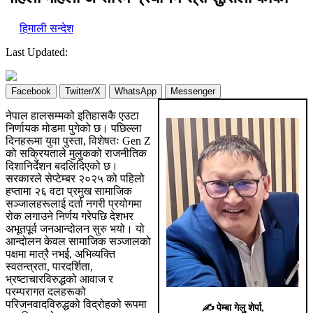
हिमाली सन्देश
Last Updated:
Facebook
Twitter/X
WhatsApp
Messenger
नेपाल हालसम्मको इतिहासकै एउटा
निर्णायक मोडमा पुगेको छ। पछिल्ला
दिनहरूमा युवा पुस्ता, विशेषतः Gen Z
को सक्रियताले मुलुकको राजनीतिक
दिशानिर्देशन बदलिदिएको छ।
सरकारले सेप्टेम्बर २०२५ को पहिलो
हप्तामा २६ वटा प्रमुख सामाजिक
सञ्जालहरूलाई दर्ता नगरी प्रयोगमा
रोक लगाउने निर्णय गरेपछि देशभर
अभूतपूर्व जनआन्दोलन सुरु भयो। यो
आन्दोलन केवल सामाजिक सञ्जालको
पक्षमा मात्रै नभई, अभिव्यक्ति
स्वतन्त्रता, पारदर्शिता,
भ्रष्टाचारविरुद्धको आवाज र
परम्परागत दलहरूको
परिजनवादविरुद्धको विद्रोहको रूपमा
✍️
पेम्बा गेलु शेर्पा,