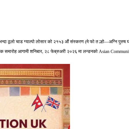
्दा ठूलो चाड ग्याल्पो लोसार को २१५३ औं संस्करण (मे फो त ल्हो—अग्नि पुरुष 
ंस्कृतिक समारोह आगामी शनिबार, २८ फेब्रुअरी २०२६ मा लन्डनको Asian Commu