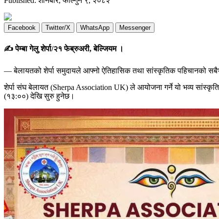
Published: शनिबार, फाल्गुन ९, २०८२
Facebook
Twitter/X
WhatsApp
Messenger
✍️ पेम्बा गेलु शेर्पा/२१ फेब्रुअरी, बेल्जियम ।
— बेलायतको शेर्पा समुदायले आफ्नो ऐतिहासिक तथा सांस्कृतिक पहिचानको सबैभन
शेर्पा संघ बेलायत (Sherpa Association UK) ले आयोजना गर्ने यो भव्य सा
(१३:००) देखि सुरु हुनेछ।