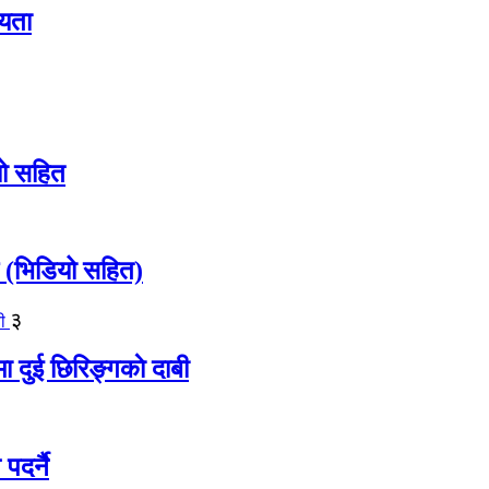
्यता
यो सहित
िक (भिडियो सहित)
३
षमा दुई छिरिङ्गकाे दाबी
पदर्नै