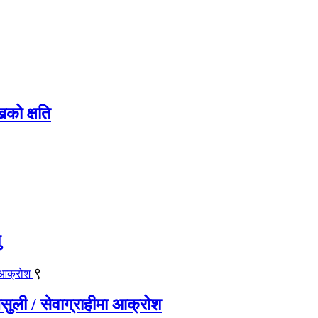
को क्षति
ु
९
असुली / सेवाग्राहीमा आक्रोश