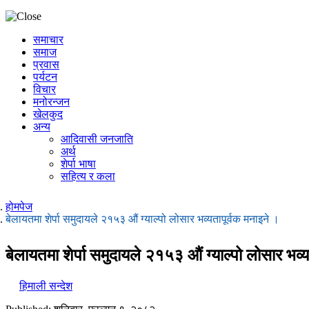
समाचार
समाज
प्रवास
पर्यटन
विचार
मनोरन्जन
खेलकुद
अन्य
आदिवासी जनजाति
अर्थ
शेर्पा भाषा
सहित्य र कला
होमपेज
बेलायतमा शेर्पा समुदायले २१५३ औं ग्याल्पो लोसार भव्यतापूर्वक मनाइने ।
बेलायतमा शेर्पा समुदायले २१५३ औं ग्याल्पो लोसार भव्
हिमाली सन्देश