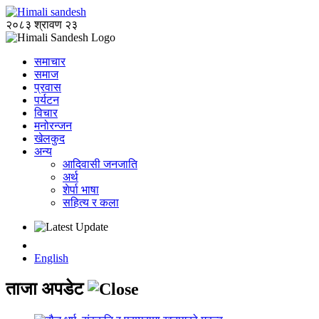
२०८३ श्रावण २३
समाचार
समाज
प्रवास
पर्यटन
विचार
मनोरन्जन
खेलकुद
अन्य
आदिवासी जनजाति
अर्थ
शेर्पा भाषा
सहित्य र कला
English
ताजा अपडेट