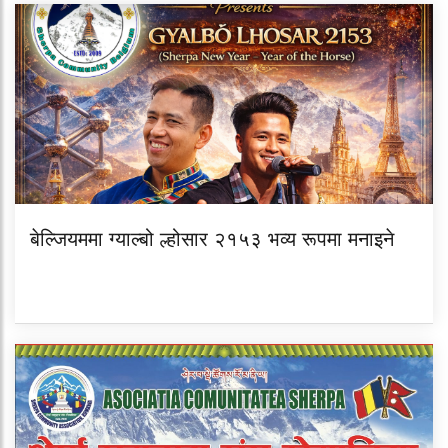
बेल्जियममा ग्याल्बो ल्होसार २१५३ भव्य रूपमा मनाइने