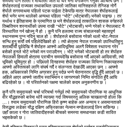
समयमा पनि तल्लो र मथिल्लो जात वा थर भनी वर्गीकरण गर्नुको औचित्य छैन ।
शेर्पाहरुलाई राज्यका तथाकथित उपल्लो जातिका मानिसहरुले तेन्जिङ नोर्गे
शेर्पाले सगरमाथमा पहिलो पटक पाईला टेकेपछि मात्र नेपालका शेर्पाहरूलाई
शेर्पा भनेर भन्न थालेको अन्यथा पहिला “भोटे” (भोटबासी) भनेको पाइन्छ । तर
यर्थाथ र ईतिहासमा के प्रमाणित छ भने शेर्पाहरुलाई तत्कालिन शासक वर्गहरुले
तिब्बतियन शरनार्थीको उपमा राखी “भोटे” (भोटबासी) भन्ने गरेको र नेपालबाट नै
विस्थापित गर्न खोज्नु नै हो । कुनै पनि हलतमा राज्य संचालनको महत्वपूर्ण
स्थानसम्म पुग्न नदिनु चाल हो । शेर्पाहरुले बसोवास गरेको थलो भोट-नेपाल
सन्धि हुनु सयौं वर्ष पहिलेदेखिको हो । त्यो क्षेत्रमा नेपाल राज्यको उपस्थितिहुनु
शताब्दीयौं पूर्वदेखि नै शेर्पाहरु आफ्नो आदिभूमिमा अलगै विषेशता स्थापना गरेर
बसेको हुनले भोटे भनेको मन पराउदैनन् । भोटे भनेको भोटबासी हो तर शेर्पाहरु
नेपालको हिमाली क्षेत्रमा प्राचीन समयदेखि बसोवास गर्दै आएको आदिवासी, त्यो
भूमिको भूमिपुत्र हो । पछिल्लो दिनहरुमा शेर्पाहरु राज्यका विभिन्न निकायहरुमा
आफ्नो अस्तित्वको लागि संघर्ष गर्दै र संलग्नता देखाउँदै आएका छन् । आफ्नो
हक, अधिकारको निम्ति अग्रसर हुनु पर्दछ भन्ने चेतनास्तर वृद्धि हुँदै आएको छ ।
अहिले आएर आफ्नो जातीय स्वाभिमान र जागरणको निम्ति संगठित हुँदै आघि
बढिरहेको छ । यो परिवर्तनको पक्षमा चालेको कदम अनुकरणीय छ ।
कुनै पनि समुदायको चर्चा परिचर्चा गर्नपूर्व त्यो समुदायको पौराणिक या आधुनिक
वीर यौद्धहरुको बारेमा थोरै व्याख्या गर्दा विषयवस्तु अलिक चाखलाग्दो होला कि
…। श्याम समुदायको पौराणिक हिरो कृष्ण बाहेक अरु अन्याय र असमानताको
विरुद्धमा लडेका यौद्ध दक्षिण अफ्रिकाका नेल्सन मण्डेलालाई लिन सकिन्छ ।
उहाँ काला र गोरा जातिवादीहरुको बीचको समस्या समधानका कडी सावित
भइसकेको छ ।