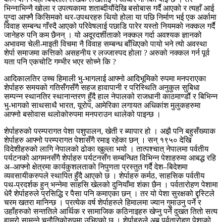
भिन्नाभिन्नै खोला र उपत्यकामा शताब्दीयौंदेखि बसोबास गर्दै आएको र त्यहाँ आई
पुग्दा आफ्नै किसिमको थर-उपथरहरु थियो होला या पछि निर्माण भई एक अर्कामा
विवाह सम्बन्ध गाँस्दै आएको परिवेषलाई पछाडि पारेर यस्तो नियमको नक्कल गर्दै
जानेहरु पनि कम छैनन् । यो अदूरदर्शीताको नक्कल गर्दा अवश्यक ज्ञानको
अभावमा चेली-माइती विचमा नै विवाह सम्बन्ध बाँधिएको पायो भने त्यो अवस्था
शेर्पा समाजमा कत्तिको असहनीय र लज्जास्पद होला ? अरुको नक्कल गर्न पूर्व
यता पनि एकचोटि गम्भीर भएर सोच्ने कि ?
आदिकालतिर उच्च हिमाली भु-भागलाई आफ्नो आदिभूमिको रुपमा मनपराएका
शेर्पाहरु समयको गतिसँगसँगै सहज हावापानी र परिस्थिति अनुकुल सुबिधा
सम्पन्न स्थानतिर स्थानान्तरण हुँदै हाल नेपालको राजधानी काठमाण्डौं र बिभिन्न
भु-भागको साथसाथै भारत, यूरोप, आमेरिका लगायत अधिकांश मुलुकहरुमा
आफ्नो बसोवास थलोकोरुपमा मनपराउन थालेको पाइन्छ ।
शेर्पाहरुको परम्परागत पेशा पशुपालन, खेती र ब्यापार हो । अझै पनि बहुसँख्याक
शेर्पाहरु आफ्नो परम्परागत पेशासँगै रमाइ रहेका छन् । सन् १९५० देखि
विदेशीहरुको लागि नेपालको ढोका खुल्ला भयो । तात्पश्चात् नेपालमा पर्वतीय
पर्यटनको आगमनसँगै शेर्पाहरु पर्यटनसँग सम्बन्धित विभिन्न पेशाहरुमा आबद्ध रहि
अ–आफ्नो क्षेत्रमा कार्यकुशलताको निपुणता प्रस्तुत गर्दै देश–बिदेशमा
व्यवसायीकरुपले स्थापित हुँदै आएको छ । शेर्पाहरु कर्मठ, साहसिक पर्वतीय
पथ-प्रदर्शक हुन् भन्नेमा साहसि खेलको दुनियाँमा शंका छैन । पर्वतारोहण पेशामा
धेरै शेर्पाहरुले प्रसिद्धि र पैसा पनि कमाएका छन् । तर यो पेशा सुरक्षको द्दृस्टिले
चरम खतरा मानिन्छ । प्रत्येक वर्ष शेर्पाहरुले हिमालमा ज्यान गुमाउनु पर्ने र
उहाँहरुको सन्ततिले आर्थिक र सामाजिक कठिनाइहरु खेप्नु पर्ने दुखत तितो सत्य
हाम्रो सामुन्ने चुनौतिकोरुपमा उभिएको छ । शेर्पाहरुले अब पर्वतारोहण पेशाको