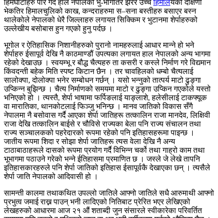
हिमघाँटीहरु पार गर्दै हाल नेपालको भु-भागतिर झरेर उच्च
हिमाल
यको दक्षिणी
भेकतिर हिमालचुलिको काख, कन्दराहरुमा स–सना बस्तीहरु बसाएर बस्न
थालेकोले नेपालको धेरै जिल्लाहरु लगायत सिक्किम र भुटानमा शेर्पाहरुको
उल्लेखीय बसोबास हुन गएको हुनु पर्दछ ।
भूगोल र ऐतिहासिक निशानीहरुको पुरानो नामहरुलाई आधार मान्ने हो भने
शेर्पाहरु ईसापूर्व देखि नै काठमाण्डौं उपत्यका लगायत हाल नेपालको अन्य भागमा
रहेको देखाउछ । स्वयम्भू र बौद्ध चैत्यहरु ता कसरी र कस्ले निर्माण गरे विद्यमान
किंवदन्ती बहेक मिति स्पष्ट किटान छैन । तर चावहिलको धम्बो चैत्यलाई
सालोक्पा, दोलोक्पा भनेर सम्बोधन गर्छन् । यसो भन्नुको तात्पर्य माटो ढुङ्गा
उप्किन्न बुझिन्छ । चैत्य निर्माणको समयमा माटो र ढुङ्गा उप्किन गएकोले यस्तो
भनिएको हो । त्यस्तै, शेर्पा भाषामा फर्पिङलाई याङ्लाशे, हलेसीलाई टाकफ्यूक
वा मारातिका, थानकोटलाई फिञ्जु भनिन्छ । मानव जातिको विकास सँगै
नेपालमा नै बसोवास गर्दै आएका शेर्पा जातिहरू तत्कालिन राजा मानदेव, लिक्षिवी
राजा देखि तत्कालिन बाईसे र चौविसे राज्यका बेला पनि राज्य संचालन तथा
राज्य सञ्चालकको पहरेदारको रूपमा रहेको पनि इतिहासहरूमा पाइन्छ ।
जातीय रूपमा शिदा र सोझा शेर्पा जातिहरू त्यस वेला देखि नै अन्य
टाठाबाठाहरूले दासको रूपमा प्रयोग गर्दै विभिन्न चर्को तथा गाह्रो काम तथा
भूभागमा पठाउने गरेको भन्ने ईतिहासमा प्रमाणित छ । जस्ले जे लेखे तापनि
इतिहासकारहरुले पनि शेर्पा जातिको इतिहास ईसापूर्वकै देखाएका छन् । त्यसैले
शेर्पा जाति नेपालको आदिवासी हो ।
सामन्ती कालमा तथाकथित उपल्लो जातिले आफ्नो जातिले सधै आरुमाथी आफ्नो
प्रभुत्व जमाई राख्न पाउन् भनी लादिएको नितिबाट प्रेरित भएर लेखिएको
लेखहरुको आधारमा आज २१ औं शताब्दी जुन संसारले स्वीकारेका परिवर्तित