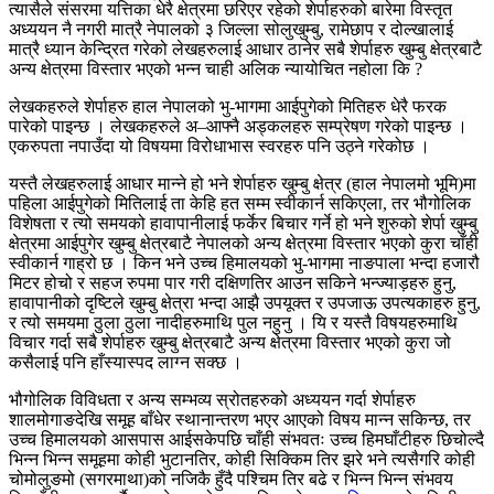
त्यासैले संसरमा यत्तिका धेरै क्षेत्रमा छरिएर रहेको शेर्पाहरुको बारेमा विस्तृत
अध्ययन नै नगरी मात्रै नेपालको ३ जिल्ला सोलुखुम्बु, रामेछाप र दोल्खालाई
मात्रै ध्यान केन्द्रित गरेको लेखहरुलाई आधार ठानेर सबै शेर्पाहरु खुम्बु क्षेत्रबाटै
अन्य क्षेत्रमा विस्तार भएको भन्न चाही अलिक न्यायोचित नहोला कि ?
लेखकहरुले शेर्पाहरु हाल नेपालको भु-भागमा आईपुगेको मितिहरु धेरै फरक
पारेको पाइन्छ । लेखकहरुले अ–आफ्नै अड्कलहरु सम्प्रेषण गरेको पाइन्छ ।
एकरुपता नपाउँदा यो विषयमा विरोधाभास स्वरहरु पनि उठ्ने गरेकोछ ।
यस्तै लेखहरुलाई आधार मान्ने हो भने शेर्पाहरु खुम्बु क्षेत्र (हाल नेपालमो भूमि)मा
पहिला आईपुगेको मितिलाई ता केहि हत सम्म स्वीकार्न सकिएला, तर भौगोलिक
विशेषता र त्यो समयको हावापानीलाई फर्केर बिचार गर्ने हो भने शुरुको शेर्पा खुम्बु
क्षेत्रमा आईपुगेर खुम्बु क्षेत्रबाटै नेपालको अन्य क्षेत्रमा विस्तार भएको कुरा चाँही
स्वीकार्न गाह्रो छ । किन भने उच्च हिमालयको भु-भागमा नाङपाला भन्दा हजारौ
मिटर होचो र सहज रुपमा पार गरी दक्षिणतिर आउन सकिने भन्ज्याड़हरु हुनु,
हावापानीको दृष्टिले खुम्बु क्षेत्रा भन्दा आझै उपयूक्त र उपजाऊ उपत्यकाहरु हुनु,
र त्यो समयमा ठुला ठुला नादीहरुमाथि पुल नहुनु । यि र यस्तै विषयहरुमाथि
विचार गर्दा सबै शेर्पाहरु खुम्बु क्षेत्रबाटै अन्य क्षेत्रमा विस्तार भएको कुरा जो
कसैलाई पनि हाँस्यास्पद लाग्न सक्छ ।
भौगोलिक विविधता र अन्य सम्भव्य स्रोतहरुको अध्ययन गर्दा शेर्पाहरु
शालमोगाङदेखि समूह बाँधेर स्थानान्तरण भएर आएको विषय मान्न सकिन्छ, तर
उच्च हिमालयको आसपास आईसकेपछि चाँही संभवतः उच्च हिमघाँटीहरु छिचोल्दै
भिन्न भिन्न समूहमा कोही भुटानतिर, कोही सिक्किम तिर झरे भने त्यसैगरि कोही
चोमोलुङमो (सगरमाथा)को नजिकै हुँदै पश्चिम तिर बढे र भिन्न भिन्न संभवय