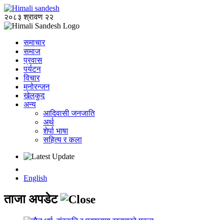
२०८३ श्रावण २२
समाचार
समाज
प्रवास
पर्यटन
विचार
मनोरन्जन
खेलकुद
अन्य
आदिवासी जनजाति
अर्थ
शेर्पा भाषा
सहित्य र कला
English
ताजा अपडेट