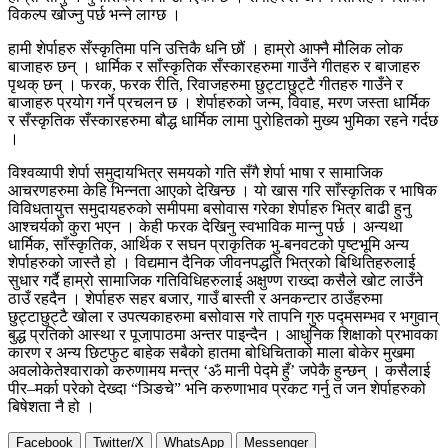
विकल्प खोज्नु पर्छ भन्ने लाग्छ ।
हामी शेर्पाहरु सँस्कृतिमा पनि उत्तिकै धनि छौं । हाम्रो आफ्नै मौलिक लोक
बाजाहरु छन् । धार्मिक र साँस्कृतिक सँस्कारहरुमा गाउँने गीतहरु र बाजाहरु
पृथक् छन् । फरक, फरक रीति, रिवाजहरुमा छुट्टाछुट्टै गीतहरु गाउँने र
बाजाहरु प्रयोग गर्ने प्रचलन छ । शेर्पाहरुको जन्म, विवाह, मरण जस्ता धार्मिक
र सँस्कृतिक सँस्कारहरुमा बौद्ध धार्मिक लामा पुरोहितको मुख्य भुमिका रहने गर्दछ
।
विश्वव्यापी शेर्पा समुदायभित्र समयको गति सँगै शेर्पा भाषा र सामाजिक
आचरणहरुमा केहि भिन्नता आएको देखिन्छ । यो खास गरि साँस्कृतिक र भाषिक
विविधतायुत्त समुदायहरुको समीपमा बसोवास गरेका शेर्पाहरु भित्र बाढी हुनु
आश्चर्यको कुरा भएन । केही फरक देखिनु स्वभाविक मान्नु पर्छ । अन्यथा
धार्मिक, साँस्कृतिक, आर्थिक र सघन प्राकृतिक भु-बनवटको पृष्टभूमि अन्य
शेर्पाहरुको जास्तै हो । विद्यमान दैनिक जीवनपद्धति भित्रको बिथितिहरुलाई
सुधार गर्दै हाम्रो सामाजिक गतिविधिहरुलाई अक्षुण्ण राख्दा कसैले खोट लाउँने
ठाउँ रहदैन । शेर्पाहरु सहर बजार, गाउँ बास्ती र अनकन्टार ठाउँहरुमा
छुट्टाछुट्टै खोला र उपत्यकाहरुमा बसोवास गरे तापनि गुरु पद्मसम्भव र भगुवान्
बुद्ध प्रतिको आस्था र पूजापाठमा अन्तर पाइन्दैन । आधुनिक शिक्षाको प्रभावका
कारण र अन्य छिटफुट बाहेक सबैको हातमा बोधिचिताको माला बोकेर मुखमा
अवलोकेतेश्वाराको करुणामय मन्त्र ‘ॐ मानी पेद्मे हुँ’ जपेकै हुन्छन् । कसैलाई
पीर–मर्का परेको देख्दा “ञिङचे” भनि करुणाभाव प्रकट गर्नु त जन शेर्पाहरुको
बिषेशता नै हो ।
Facebook
Twitter/X
WhatsApp
Messenger