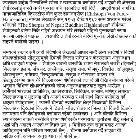
उपत्यका बाहेक भिन्नाभिन्नै खोला र उपत्यकामा बसोवास गर्दै आएको ती क्षेत्रका
शेर्पाहरुलाई वास्तै नगरी पुस्तक पनि प्रकाशित गरी दिएँ । अष्ट्रीयाको नागरिक
मानवजातिविद् क्रिस्टोफ् वोन फुरर ह्यमानड्रोफ् [Christoph Von Furer-
Haimendorf] नामका लेखकले सन् १९५३ देखि १९६२ सम्म अध्ययन गरेको
भनिएको “The Sherpas of Nepal: Buddhist Highlanders” शीर्षकमा
शेर्पाहरुको बारेमा निकै गहिरो अध्ययन गरि लेखेको पहिलो पुस्तकको रुपमा
बजरमा आएको पाइन्छ । त्यसपछि त शेर्पाहरुको बारेमा पुस्तक लेख्ने लेखकहरुको
लहरनै चालेको पाइन्छ ।
समयको रफ्तार संगै त्यही बिदेशीको लेखलाई आधार मान्दै अन्य स्वदेशी र बिदेशी
शोधकर्ताहरुले सोलुखुम्बुको छिमेकी जिल्ला रामेछाप र दोल्खलामा अनुसन्धान
अघि बढाएको पाइन्छ । शेर्पाहरु बाक्लो बास्तीकै रुपमा नेपालको उत्तरी (हिमाली)
जिल्लाहरु इलाम, पाँचथर, ताप्लेजुङ, संखुवा सभा, भोजपुर, दिक्तेल, सोलुखुम्बु,
ओखल्ढुङ्गा, रामेछाप, सिन्धुपाल्चोक, रासुवा र गोरखामा पाइन्छ भने
छिटफुटरुपमा अन्य धेरै जिल्लाहरुमा शेर्पाहरुको शताब्दीऔ देखि बसोवास गरेको
अनुमान विभिन्न शोधकर्ताहरुको खोज अनुसन्धानहरुबाट खुल्न आउँछन् ।
त्यसैगरि भारतको दार्जिलिङ, कालिङपोङ, सिक्किम, आसाम, मणिपुर लगायत
जिल्लाहरुमा र भुटानमा पनि आफ्नो परम्परा र धर्म साथै लिएर बसोवास गर्दै
आएका शेर्पाहरुछन् । त्यास्तै चीनको स्वशासित क्षेत्र तिब्बतको विभिन्न
जिल्लाहरु ट्रिटाङ जिल्लाको टिङके जोङ, रोङसार जिल्लाको दिङरी टिङके
लगायतमा पनि शेर्पाहरुको बसोवास रहेको उल्लेखछ । अनि चीनकै विभिन्न
स्थानहरुमा बाक्लो बस्तीको रुपमा शेर्पाहरुकै परम्परागत ङ्यीङमा बौद्ध धर्मलाई
आझै पनि अंगाल्दै आएको जातिहरु छन् । यिनीहरु कुन समुदायबाट आएको
जातिहरुहुन् भनि परिचय गराएको छैन् । चीनमा बसोवास गर्दै आएका यी
जातिहरुको अध्ययन अनुसन्धान गर्न बाँकी छ ।