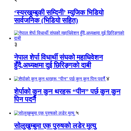
‘स्यरखुम्बुकी सम्दिनी’ म्युजिक भिडियो
सार्वजनिक (भिडियो सहित)
३
नेपाल शेर्पा विधार्थी संघको महाधिवेशन
हुँदै,अध्यक्षमा दुई छिरिङ्गकाे दाबी
४
शेर्पाको कुन कुन थरहरू “पीन” पर्छ कुन कुन
पिन पदर्नै
५
सोलुखुम्बुमा एक पुरुषको लडेर मुत्यु