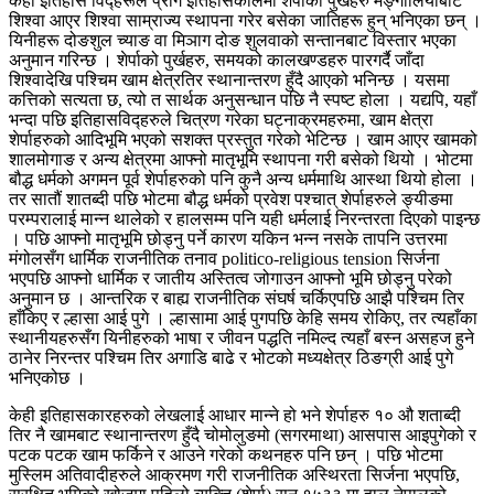
केही इतिहास विद्हरूले प्राग इतिहासकालमा शेर्पाको पुर्खहरु मङ्गोलियाबाट
शिश्वा आएर शिश्वा साम्राज्य स्थापना गरेर बसेका जातिहरू हुन् भनिएका छन् ।
यिनीहरू दोङशुल च्याङ वा मिञाग दोङ शुलवाको सन्तानबाट विस्तार भएका
अनुमान गरिन्छ । शेर्पाको पुर्खहरु, समयको कालखण्डहरु पारगर्दै जाँदा
शिश्वादेखि पश्चिम खाम क्षेत्रतिर स्थानान्तरण हुँदै आएको भनिन्छ । यसमा
कत्तिको सत्यता छ, त्यो त सार्थक अनुसन्धान पछि नै स्पष्ट होला । यद्यपि, यहाँ
भन्दा पछि इतिहासविद्हरुले चित्रण गरेका घट्नाक्रमहरुमा, खाम क्षेत्रा
शेर्पाहरुको आदिभूमि भएको सशक्त प्रस्तुत गरेको भेटिन्छ । खाम आएर खामको
शालमोगाङ र अन्य क्षेत्रमा आफ्नो मातृभूमि स्थापना गरी बसेको थियो । भोटमा
बौद्ध धर्मको अगमन पूर्व शेर्पाहरुको पनि कुनै अन्य धर्ममाथि आस्था थियो होला ।
तर सातौं शातब्दी पछि भोटमा बौद्ध धर्मको प्रवेश पश्चात् शेर्पाहरुले ङ्यीङमा
परम्परालाई मान्न थालेको र हालसम्म पनि यही धर्मलाई निरन्तरता दिएको पाइन्छ
। पछि आफ्नो मातृभूमि छोड्नु पर्ने कारण यकिन भन्न नसके तापनि उत्तरमा
मंगोलसँग धार्मिक राजनीतिक तनाव politico-religious tension सिर्जना
भएपछि आफ्नो धार्मिक र जातीय अस्तित्व जोगाउन आफ्नो भूमि छोड्नु परेको
अनुमान छ । आन्तरिक र बाह्य राजनीतिक संघर्ष चर्किएपछि आझै पश्चिम तिर
हाँकिए र ल्हासा आई पुगे । ल्हासामा आई पुगपछि केहि समय रोकिए, तर त्यहाँका
स्थानीयहरुसँग यिनीहरुको भाषा र जीवन पद्धति नमिल्द त्यहाँ बस्न असहज हुने
ठानेर निरन्तर पश्चिम तिर अगाडि बाढे र भोटको मध्यक्षेत्र ठिङग्री आई पुगे
भनिएकोछ ।
केही इतिहासकारहरुको लेखलाई आधार मान्ने हो भने शेर्पाहरु १० औ शताब्दी
तिर नै खामबाट स्थानान्तरण हुँदै चोमोलुङमो (सगरमाथा) आसपास आइपुगेको र
पटक पटक खाम फर्किने र आउने गरेको कथनहरु पनि छन् । पछि भोटमा
मुस्लिम अतिवादीहरुले आक्रमण गरी राजनीतिक अस्थिरता सिर्जना भएपछि,