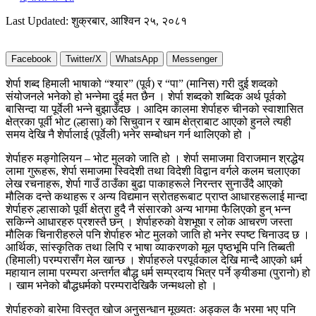
Last Updated: शुक्रबार, आश्विन २५, २०८१
Facebook
Twitter/X
WhatsApp
Messenger
शेर्पा शब्द हिमाली भाषाको “श्यार” (पूर्व) र “पा” (मानिस) गरी दुई शव्दको
संयोजनले भनेको हो भन्नेमा दुई मत छैन । शेर्पा शब्दको शब्दिक अर्थ पूर्वको
बासिन्दा या पूर्वेली भन्ने बुझाउँदछ । आदिम कालमा शेर्पाहरु चीनको स्वाशासित
क्षेत्रका पूर्वी भोट (ल्हासा) को सिचुवान र खाम क्षेत्राबाट आएको हुनले त्यही
समय देखि नै शेर्पालाई (पूर्वेली) भनेर सम्बोधन गर्न थालिएको हो ।
शेर्पाहरु मङ्गोलियन – भोट मुलको जाति हो । शेर्पा समाजमा विराजमान श्रद्धेय
लामा गुरूहरू, शेर्पा समाजमा स्विदेशी तथा विदेशी विद्वान वर्गले कलम चलाएका
लेख रचनाहरू, शेर्पा गाउँ ठाउँका बुढा पाकाहरूले निरन्तर सुनाउँदै आएको
मौलिक दन्ते कथाहरू र अन्य विद्यमान स्रोतहरूबाट प्राप्त आधारहरूलाई मान्दा
शेर्पाहरु ल्हासाको पूर्वी क्षेत्रा हुदै नै संसारको अन्य भागमा फैलिएको हुन् भन्न
सकिन्ने आधारहरु प्रशस्तै छन् । शेर्पाहरुको वेशभूषा र लोक आचरण जस्ता
मौलिक चिनारीहरुले पनि शेर्पाहरु भोट मुलको जाति हो भनेर स्पष्ट चिनाउद छ ।
आर्थिक, सांस्कृतिक तथा लिपि र भाषा व्याकरणको मूल पृष्ठभूमि पनि तिब्बती
(हिमाली) परम्परासँग मेल खान्छ । शेर्पाहरुले परपूर्वकाल देखि मान्दै आएको धर्म
महायान लामा परम्परा अन्तर्गत बौद्ध धर्म सम्प्रदाय भित्र पर्ने ङ्यीङमा (पुरानो) हो
। खाम भनेको बौद्धधर्मको परम्परादेखिकै जन्मथलो हो ।
शेर्पाहरुको बारेमा विस्तृत खोज अनुसन्धान मूख्यतः अड्कल कै भरमा भए पनि