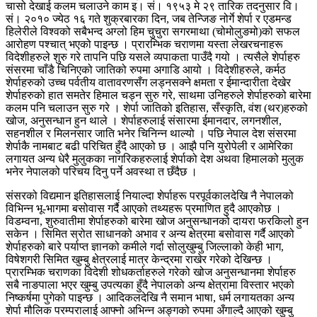
चासो देखाई कलम चलाउने काम इ। सं। १९५३ मे २९ तारिक तदनुसार वि।
सं। २०१० ज्येठ १६ गते शुक्रबारका दिन, जब तेन्जिङ नोर्गे शेर्पा र एडमन्ड
हिलेरीले विश्वको सबैभन्द अग्लो हिम चुचुरा सगरमाथा (चोमोलुङमो)को सफल
आरोहण पश्चात् भएको पाइन्छ । प्रारम्भिक चराणमा यस्ता लेखरचनाहरू
विदेशीहरुले शुरु गरे तापनि पछि यसले व्यपाकता पाउँदै गयो । त्यसैले शेर्पाहरु
संसरमा चाँडै चिनिएको जातिको रुपमा अगाडि आयो । विदेशीहरुले, कर्मठ
शेर्पाहरुको उच्च पर्वतीय वातावरणसँग लड्नसक्ने क्षमता र ईमान्दारीता देखेर
शेर्पाहरुको हात समतेर हिमाल चड्न सुरु गरे, साथमा उनिहरुले शेर्पाहरुको बारेमा
कलम पनि चलाउन सुरु गरे । शेर्पा जातिको इतिहास, सँस्कृति, वंश (थर)हरुको
खोज, अनुसन्धान हुन थाले । शेर्पाहरुलाई संसारमा ईमानदार, लगनशील,
सहनशील र मिलनसार जाति भनेर चिनिन्न थाल्यो । पछि नेपाल देश संसरमा
शेर्पाकै नामबाट बढी परिचित हुँदै आएको छ । आझै पनि युरोपेली र आमेरिका
लगायत अन्य धेरै मुलुकका नागरिकहरुलाई शेर्पाको देश अथवा हिमालको मुलुक
भनेर नेपालको परिचय दिनु पर्ने अवस्था त छँदैछ ।
संसरको विद्यमान इतिहासलाई नियाल्दा शेर्पाहरू परपूर्वकालदेखि नै नेपालको
विभिन्न भू-भागमा बसोवास गर्दै आएको तथ्यहरू प्रमाणित हुदै आएकोछ ।
विडम्वना, शुरुवातीमा शेर्पाहरुको बारेमा खोज अनुसन्धानको दायरा फरकिलो हुन
सकेन । सिमित स्रोत साधानको अभाव र अन्य क्षेत्रमा बसोवास गर्दै आएको
शेर्पाहरुको बारे पर्याप्त ज्ञानको कमीले गर्दा सोलुखुम्बु जिल्लाको केही भाग,
विषेशगरी सिमित खुम्बु क्षेत्रलाई मात्र केन्द्रमा राखेर गरेको देखिन्छ ।
प्रारम्भिक चराणका विदेशी शोधकर्ताहरुले गरेको खोज अनुसन्धानमा शेर्पाहरु
सबै नाङपाला भएर खुम्बु उपत्यका हुँदै नेपालको अन्य क्षेत्रामा विस्तार भएको
निष्कर्षमा पुगेको पाइन्छ । आदिकलदेखि नै समान भाषा, धर्म लगायतका अन्य
शेर्पा मौलिक परम्परालाई आफ्नो अभिन्न अङ्गको रुपमा अँगाल्दै आएको खुम्बु