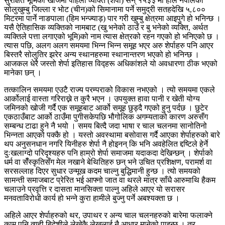
सुरक्षित भूमिको खोजमा पहिलो व्यक्ति (शेर्पा) सन् १५३३ मा हाल नेपालको
सोलुखुम्बु जिल्ला र भोट (चीन)को सिमानामा पर्ने समुद्री सतहदेखि ५,८००
मिटरमा पार्ने नाङपाला (हिम भन्ज्याड़) पार गरी खुम्बु क्षेत्रमा आइपुगे हो भनिन्छ ।
यसै ऐतिहासिक व्यक्तिको नामबाट (खु भनेको ठाउँ र बु भनेको व्यक्ति, अर्थत
व्यक्तिले पत्ता लगाएको भूमि)को नाम त्यास क्षेत्रको रहन गएको हो भनिएको छ ।
त्यास पछि, अलग अलग समयमा भिन्न भिन्न समूह भएर अरु शेर्पाहरु पनि आएर
बिस्तरै सोलुतिर झरेर अन्य स्थानहरुमा स्थानान्तरण भएको हो भनिन्छ ।
आजकल धेरै जस्तो शेर्पा इतिहास विद्हरू अधिकांशले यो अवधारणा ठीक भएको
मानेका छन् ।
तत्कालिन समयमा एउटै राज्य परम्पराको विकास नभएको । त्यो समयमा एकले
आर्कोलाई वास्ता गरिराख्ने त कुरै भएन । उपयुक्त हावा पानी र खेती योग्य
जमिनको खोजी गर्दै एक समूहबाट आर्को समूह छुड्दै गएको हुनु पर्दछ । छुटेर
एकठाउँबाट आर्को ठाउँमा पुगीसकेपछि भौगोलिक अगम्यताको कारण अरुसँग
सम्बन्ध टाढा हुने नै भयो । समय बित्दै जदा भाषा र चाल चलनमा सानोतिनो
भिन्नता आएको पक्कै हो । यस्तो अवस्थामा बसोवास गर्दै आएका शेर्पाहरुको बारे
थप अनुसनधान नगरि यिनीहरु शेर्पा नै होइनन् कि भनि अवहेलित द्दष्टिले हेर्ने
दुःखलाग्दो परिदृश्यहरु पनि हाम्रो शेर्पा समाजमा यदाकदा देखिन्छन् । शेर्पाको
धर्म वा सँँस्कृतिसँग मेल नखाने बेथितिहरु छन् भने उचित प्रशिक्षण, परामर्श वा
सरसल्लाह दिएर सुधार उन्मूख कदम चाल्नु बुद्धिमानी हुन्छ । त्यो समयको
सामन्ती समाजबाट प्रेरित भई आफ्नो जात वा थरले मात्र साँधै आरुमाथि हैकम
चलाउने प्रवृत्ति र दासता मानसिक्ता पाल्नु अहिले आएर यो सरासर
मनवताविरोधी कार्य हो भन्ने कुरा हामीले बुज्नु पर्ने अबश्यक्ता छ ।
अहिले आएर शेर्पाहरुको थर, उपाथर र अन्य चाल चलनहरुको बारेमा फलाक्ने
काम पनि त्यही बिदेशीले लेखेकै लेखलाई नै आधार मानेको पाइन्छ । तर